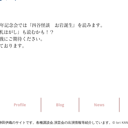
0周年記念会では「四谷怪談　お岩誕生」を読みます。
札はがし」も読むかも！？
戦にご期待ください。
ております。
Profile
Blog
News
神田伊織のサイトです。各種講談会,演芸会の出演情報等紹介しています。
© Iori KA