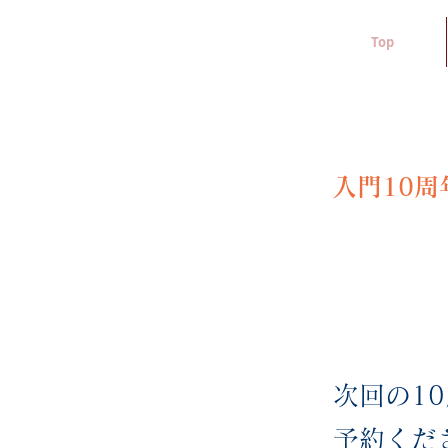
Top
入門10
次回の1
予約くだ