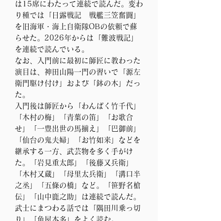
は15席にわたって連続で読んだ。変わ
り種では「日露戦記 戦艦三笠奮闘」
を旧海軍・海上自衛隊OBの依頼で蘇
らせた。
2026年からは「難波戦記」
を連続で読んでいる。
なお、入門前に最初に師匠に教わった
演目は、神田山陽一門の習いで「源左
衛門駆け付け」および「鉢の木」だっ
た。
入門後は師匠から「わんぱく竹千代」
「木村の梅」「青葉の笛」「お歌合
せ」「一豊出世の馬揃え」「巴御前」
「仙台の鬼夫婦」「お竹如来」などを
継承する一方、武芸物を多く手がけ
た。「岩見重太郎」「後藤又兵衛」
「木村又蔵」「母里太兵衛」「溝口半
之丞」「五條の橋」など。「笹野名槍
伝」「山中鹿之助」は連続で読んだ。
武士にまつわる話では「隅田川乗っ切
り」「魚屋本多」をよく読む。