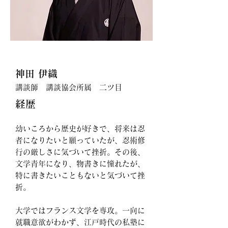
神田 伊織
講談師 講談協会所属 二ツ目
経
歴
幼い
こ
ろから歴史が好きで、将来は忍
者になりたいと願っていたが、忍術修
行
の厳しさに気づいて挫折。その後、
文学青年になり、物書きに憧れたが、
特に書きたいこともないと気づいて挫
折。
大学ではフランス文学を専攻。一向に
就職意欲がわかず、江戸時代の私塾に