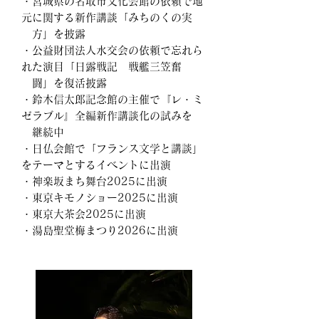
・宮城県の名取市文化会館の依頼で地
元に関する新作講談「みちのくの実
方」を披露
・公益財団法人水交会の依頼で忘れら
れた演目「日露戦記 戦艦三笠奮
闘」を復活披露
・鈴木信太郎記念館の主催で『レ・ミ
ゼラブル』全編新作講談化の試みを
継続中
・日仏会館で「フランス文学と講談」
をテーマとするイベントに出演
・神楽坂まち舞台2025に出演
・東京キモノショー2025に出演
・東京大茶会2025に出演
・湯島聖堂梅まつり2026に出演