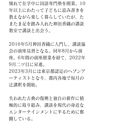
憧れて在学中に国語専門塾を開業。10
年以上にわたって子どもに読み書きを
教えながら楽しく暮らしていたが、た
またま足を踏み入れた神田香織の講談
教室で講談と出会う。
2016年5月神田香織に入門し、講談協
会の前座見習となる。同年8月から前
座。6年間の前座修業を経て、2022年
9月二ツ目に昇進。
2023年3月には東京都認定のヘブンア
ーティストとなり、都内各地で毎月の
辻講釈を開始。
失われた古典の復興と独自の新作に積
極的に取り組み、講談を現代の身近な
エンターテインメントにするために奮
闘している。