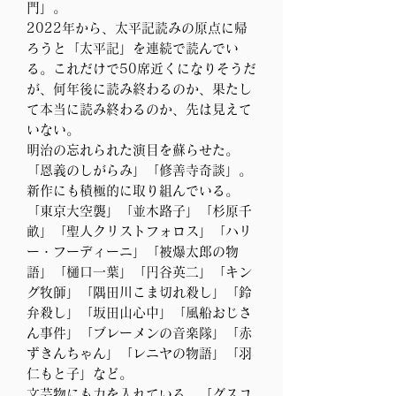
門」。
2022年から、太平記読みの原点に帰
ろうと「太平記」を連続で読んでい
る。これだけで50席近くになりそうだ
が、何年後に読み終わるのか、果たし
て本当に読み終わるのか、先は見えて
いない。
明治の忘れられた演目を蘇らせた。
「恩義のしがらみ」「修善寺奇談」。
新作にも積極的に取り組んでいる。
「東京大空襲」「並木路子」「杉原千
畝」「聖人クリストフォロス」「ハリ
ー・フーディーニ」「被爆太郎の物
語」「樋口一葉」「円谷英二」「キン
グ牧師」「隅田川こま切れ殺し」「鈴
弁殺し」「坂田山心中」「風船おじさ
ん事件」「ブレーメンの音楽隊」「赤
ずきんちゃん」「レニヤの物語」「羽
仁もと子」など。
文芸物にも力を入れている。「グスコ