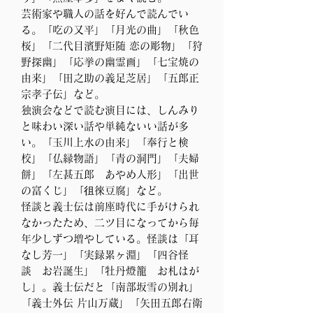
芸術家や職人の話を好んで読んでい
る。「吃の又平」「月光の曲」「秋色
桜」「二代目濱野矩随 恋の彫物」「狩
野探幽」「応挙の幽霊画」「七宝焼の
由来」「田之助の義足芝居」「五郎正
宗孝子伝」など。
独演会などで読む演目には、しんみり
と味わい深い話や単純ないい話が多
い。
「玉川上水の由来」「奉行と検
校」「仏縁物語」「青の洞門」「夫婦
餅」「左甚五郎 あやめ人形」「出世
の富くじ」「徂徠豆腐」など。
怪談と義士伝は前座時代に手がけられ
なかったため、二ツ目になってから毎
年少しずつ増やしている。怪談は「耳
なし芳一」「実録累ヶ淵」「四谷怪
談 お岩誕生」「牡丹燈籠 お札はが
し」。義士伝だと「南部坂雪の別れ」
「義士外伝 片山万蔵」「矢田五郎右衛