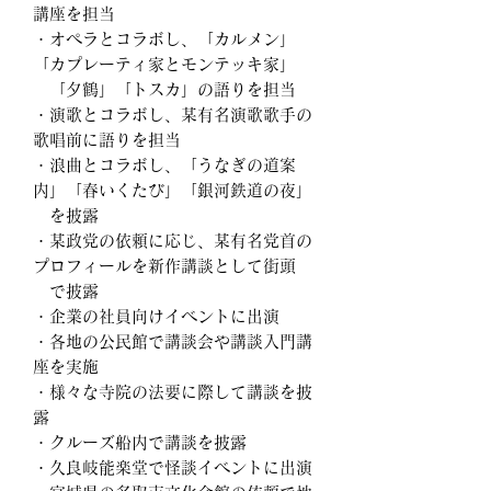
講座を担当
・オペラとコラボし、「カルメン」
「カプレーティ家とモンテッキ家」
「夕鶴」「トスカ」の語りを担当
・演歌とコラボし、某有名演歌歌手の
歌唱前に語りを担当
・浪曲とコラボし、「うなぎの道案
内」「春いくたび」「銀河鉄道の夜」
を披露
・某政党の依頼に応じ、某有名党首の
プロフィールを新作講談として
街頭
で
披露
・企業の社員向けイベントに出演
・各地の公民館で講談会や講談入門講
座を実施
・様々な寺院の法要に際して講談を披
露
・クルーズ船内で講談を披露
・久良岐能楽堂で怪談イベントに出演