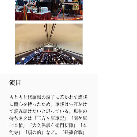
演
目
もともと修羅場の調子に惹かれて講談
に関心を持ったため、軍談は
生涯かけ
て読み続けたいと思っている。現在の
持ちネタは「三方ヶ原軍記」「関ケ原
七本
槍」「大久保彦左衛門初陣」「本
能寺」「扇の的」など。「長篠合戦」