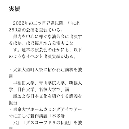
実績​
2022年の二ツ目昇進以降、年に約
250席の公演を重ねている。​
​都内を中心に様々な演芸会に出演す
るほか、ほぼ毎月地方公演もこな
す
。通常の演芸会のほかにも、以下
のようなイベント
出演実績
がある。
・大須大道町人祭に招かれ辻講釈を披
露
・早稲田大学、青山学院大学、獨協大
学、目白大学、名桜大学で、講
談および日本文化を紹介する講義
を
担当
・東京大学ホームカミングデイでテー
マに即して新作講談「本多静
六」「グスコーブドリの伝記」を披