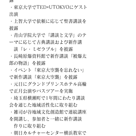
露
・東京大学でTED×UTOKYOにゲスト
出演
・上智大学で依頼に応じて聖書講談を
披露
・青山学院大学で「講談と文学」のテ
ーマに応じて古典講談および新作講
談「レ・ミゼラブル」を披露
・
長崎原爆資料館で新作講談「被爆太
郎の物語」を披露
・イベント「東京大空襲を忘れない」
で
新作講談「東京大空襲」を披露
・元日にグランドプリンスホテル高輪
で正月公演やバスツアーを実施
・埼玉県横瀬町で1年間にわたり講談
会を通じた地域活性化に取り組む
・雑司が谷地域文化創造館で連続講座
を開講し、参加者と一緒に新作講談
作りに取り組む
・朝日カルチャーセンター横浜教室で