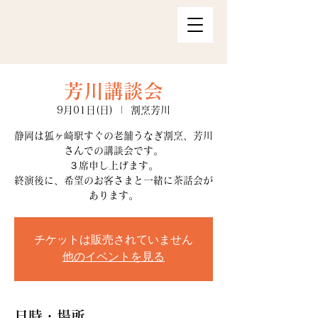
芳川講談会
9月01日(日)
  |  
割烹芳川
静岡は狐ヶ崎駅すぐの老舗うなぎ割烹、芳川
さんでの講談会です。
３席申し上げます。
終演後に、希望のお客さまと一緒に茶話会が
あります。
チケットは販売されていません
他のイベントを見る
日時・場所