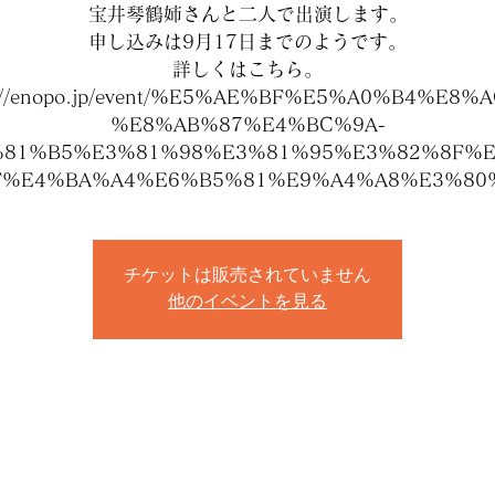
宝井琴鶴姉さんと二人で出演します。
申し込みは9月17日までのようです。
詳しくはこちら。
s://enopo.jp/event/%E5%AE%BF%E5%A0%B4%E8%
%E8%AB%87%E4%BC%9A-
81%B5%E3%81%98%E3%81%95%E3%82%8F%
F%E4%BA%A4%E6%B5%81%E9%A4%A8%E3%80%
チケットは販売されていません
他のイベントを見る