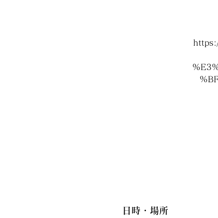
http
%E3%
%B
日時・場所