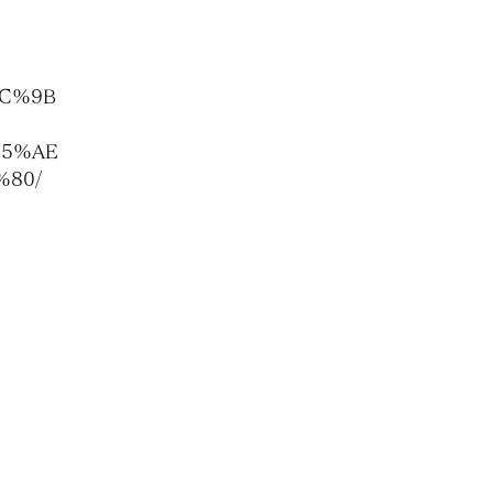
AC%9B
E5%AE
80/