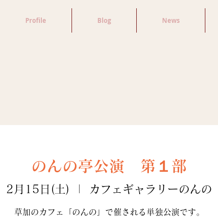
Profile
Blog
News
のんの亭公演 第１部
2月15日(土)
  |  
カフェギャラリーのんの
草加のカフェ「のんの」で催される単独公演です。