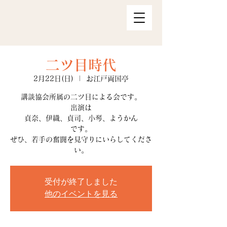
二ツ目時代
2月22日(日)
  |  
お江戸両国亭
講談協会所属の二ツ目による会です。
出演は
貞奈、伊織、貞司、小琴、ようかん
です。
ぜひ、若手の奮闘を見守りにいらしてくださ
い。
受付が終了しました
他のイベントを見る