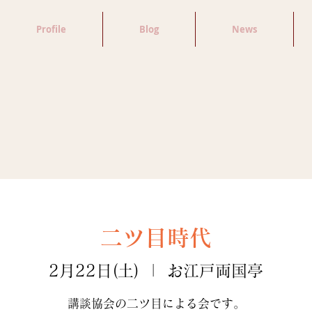
Profile
Blog
News
二ツ目時代
2月22日(土)
  |  
お江戸両国亭
講談協会の二ツ目による会です。