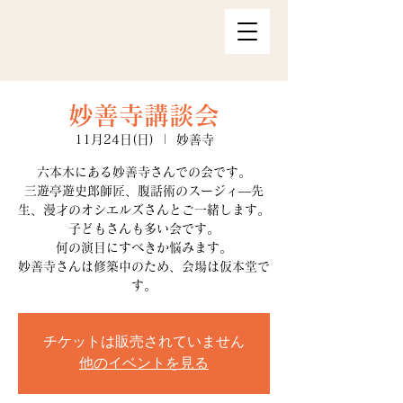
妙善寺講談会
11月24日(日)
  |  
妙善寺
六本木にある妙善寺さんでの会です。
三遊亭遊史郎師匠、腹話術のスージィ―先
生、漫才のオシエルズさんとご一緒します。
子どもさんも多い会です。
何の演目にすべきか悩みます。
妙善寺さんは修築中のため、会場は仮本堂で
す。
チケットは販売されていません
他のイベントを見る