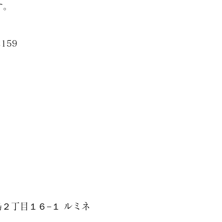
す。
2159
島２丁目１６−１ ルミネ