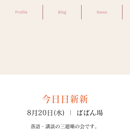
Profile
Blog
News
今日日新新
8月20日(水)
  |  
ばばん場
落語・講談の三題噺の会です。