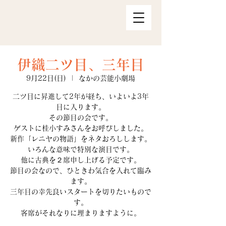
伊織二ツ目、三年目
9月22日(日)
  |  
なかの芸能小劇場
二ツ目に昇進して2年が経ち、いよいよ3年
目に入ります。
その節目の会です。
ゲストに桂小すみさんをお呼びしました。
新作「レニヤの物語」をネタおろしします。
いろんな意味で特別な演目です。
他に古典を２席申し上げる予定です。
節目の会なので、ひときわ気合を入れて臨み
ます。
三年目の幸先良いスタートを切りたいもので
す。
客席がそれなりに埋まりますように。