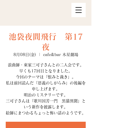
池袋夜間飛行 第17
夜
8月08日(金)
  |  
cafe&bar 木星劇場
浪曲師・東家三可子さんとの二人会です。
早くも17回目となりました。
今回のテーマは「恨みと裁き」。
私は前回読んだ「恩義のしがらみ」の後編を
申し上げます。
明治のミステリーです。
三可子さんは「歌川国芳一門 黒猫異聞」と
いう新作を披露します。
絵師にまつわるちょっと怖い話のようです。