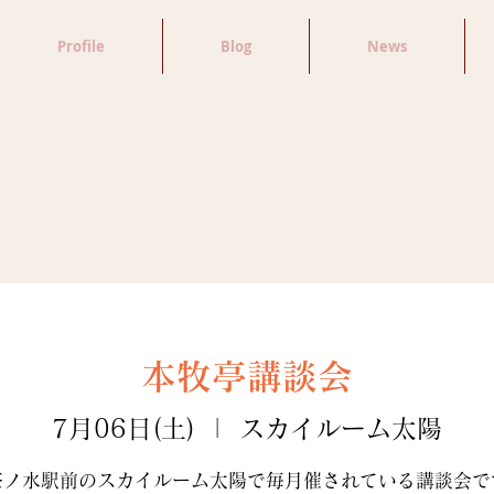
Profile
Blog
News
本牧亭講談会
7月06日(土)
  |  
スカイルーム太陽
茶ノ水駅前のスカイルーム太陽で毎月催されている講談会で