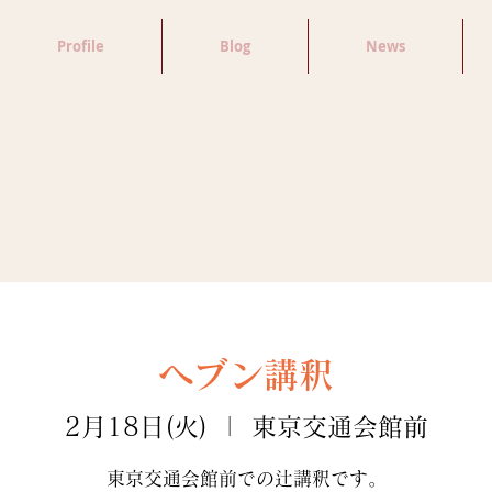
Profile
Blog
News
ヘブン講釈
2月18日(火)
  |  
東京交通会館前