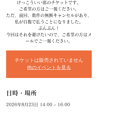
けっこういい席のチケットです。
ご希望の方はご一報ください。
ただ、前回、数件の無断キャンセルがあり、
私が自腹で払うことになりました。
ぷんぷん！
今回はそれを避けたいので、ご希望の方はメ
ールでご一報ください。
チケットは販売されていません
他のイベントを見る
日時・場所
2026年8月23日 14:00 – 16:00
横浜にぎわい座地下 のげシャーレ, 日本、
〒231-0064 神奈川県横浜市中区野毛町３
丁目１１０ B2F