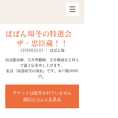
ばばん場冬の特選会
ザ・忠臣蔵！！
12月02日(土)
  |  
ばばん場
田辺銀冶姉、宝井琴鶴姉、宝井梅湯兄と四人
で義士伝を申し上げます。
私は「南部坂雪の別れ」です。木戸銭3000
円。
チケットは販売されていません
他のイベントを見る